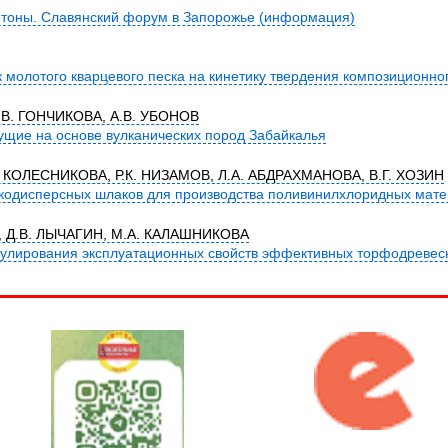
тоны. Славянский форум в Запорожье (информация)
 молотого кварцевого песка на кинетику твердения композиционн
Е.В. ГОНЧИКОВА, А.В. УБОНОВ
щие на основе вулканических пород Забайкалья
.В. КОЛЕСНИКОВА, Р.К. НИЗАМОВ, Л.А. АБДРАХМАНОВА, В.Г. ХОЗИН
кодисперсных шлаков для производства поливинилхлоридных мат
, Д.В. ЛЫЧАГИН, М.А. КАЛАШНИКОВА
гулирования эксплуатационных свойств эффективных торфодревес