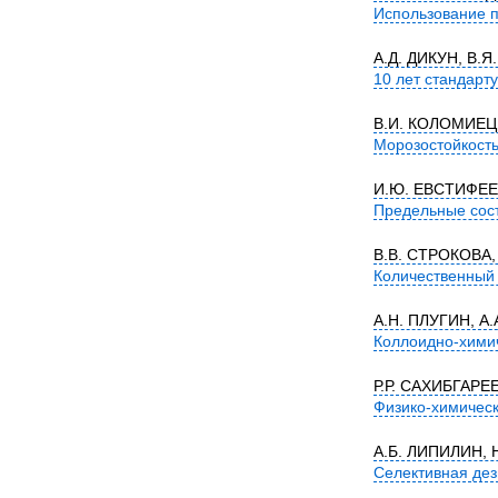
Использование п
А.Д. ДИКУН, В.
10 лет стандарт
В.И. КОЛОМИЕЦ,
Морозостойкость
И.Ю. ЕВСТИФЕЕВ
Предельные сост
В.В. СТРОКОВА,
Количественный
А.Н. ПЛУГИН, А
Коллоидно-химич
Р.Р. САХИБГАРЕ
Физико-химичес
А.Б. ЛИПИЛИН, 
Селективная дез