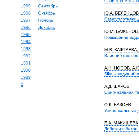
Свойства мелкоз
1999
Сентябрь
1998
Октябрь
Ю.А. БЕЛЕНЦОВ
Самоуплотняющи
1997
Ноябрь
1996
Декабрь
Ю.М. БАЖЕНОВ,
1995
Повышение водон
1994
1993
М.В. КАФТАЕВА
Влияние фазовог
1992
1991
А.Н. НОСОВ, А
1990
Sika – ведущий 
1989
0
А.Д. ШАРОВ
Оригинальная те
О.К. БАЗОЕВ
Универсальные д
Е.А. МАКИШЕВА
Добавки в бетон