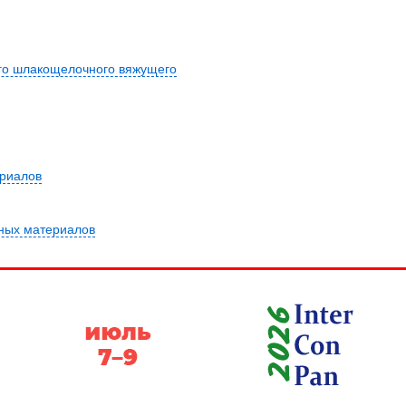
ого шлакощелочного вяжущего
ериалов
ных материалов