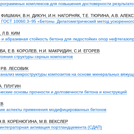
рограммных комплексов для повышения достоверности результато
Я. ФИШМАН, В.Н. ДИКУН, И.Н. НАГОРНЯК, Т.Е. ТЮРИНА, А.В. АЛЕК
у ГОСТ 10060.3–95 «Бетоны. Дилатометрический метод ускоренног
 Л.В. КИМ
 и абразивная стойкость бетона для ледостойких опор нефтегаз
А, Е.В. КОРОЛЕВ, Н.И. МАКРИДИН, С.И. ЕГОРЕВ
ояния структуры серных композитов
 Р.В. ЛЕСОВИК
 анализ микроструктуры композитов на основе минеральных вяжу
.А. ПЛУГИН
еские основы прочности и долговечности бетона и конструкций
ЕВ
кие аспекты применения модифицированных бетонов
Н.В. КОРЕНЮГИНА, М.В. ВЕКСЛЕР
интеграторная активация портландцемента (СДАП)