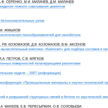
А.Ф. СЕРЕНКО, М.И. МИЛАЧЕВ, Д.М. МИЛАЧЕВ
еждения ложного схватывания цементов
 бетоносмесительных узлов
В.М. ЖМЫХОВ
синтетических пенообразователей для пенобетона
 Р.В. КОЗОМАЗОВ, Д.В. КОЗОМАЗОВ, В.М. АКСЕНОВ
ычислительный комплекс «Композит» для подбора составов и про
 А.А. ПЕТРОВ, С.В. МЯГКОВ
етонных поверхностей хелатирующими реагентами
тельная неделя – 2007 (информация)
конференция «Промышленные минералы и научно-технический пр
ий и разрушений структурных связей в бетоне по акустической эм
Д.А. МИХЕЕВ, Е.В. ПЕРЕСЫПКИН, О.В. СОЛОВЬЕВА