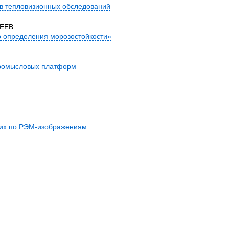
в тепловизионных обследований
СЕЕВ
о определения морозостойкости»
опромысловых платформ
щих по РЭМ-изображениям