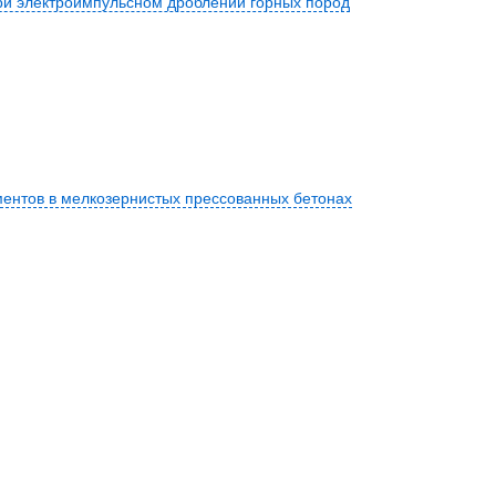
ри электроимпульсном дроблении горных пород
ментов в мелкозернистых прессованных бетонах