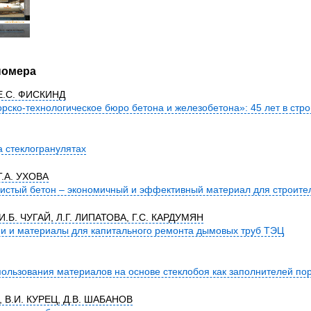
номера
Е.С. ФИСКИНД
рско-технологическое бюро бетона и железобетона»: 45 лет в стр
а стеклогранулятах
Т.А. УХОВА
истый бетон – экономичный и эффективный материал для строите
И.Б. ЧУГАЙ, Л.Г. ЛИПАТОВА, Г.С. КАРДУМЯН
и и материалы для капитального ремонта дымовых труб ТЭЦ
ользования материалов на основе стеклобоя как заполнителей по
, В.И. КУРЕЦ, Д.В. ШАБАНОВ