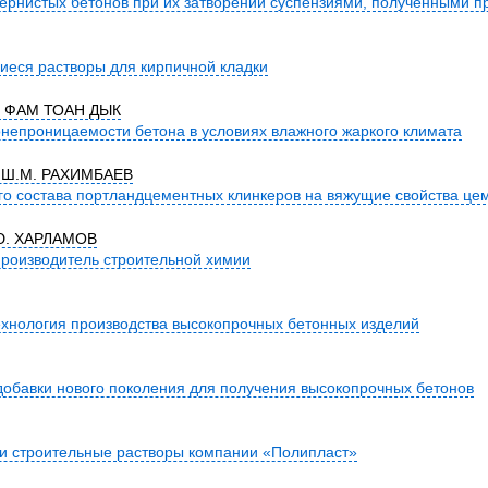
ернистых бетонов при их затворении суспензиями, полученными п
еся растворы для кирпичной кладки
 ФАМ ТОАН ДЫК
епроницаемости бетона в условиях влажного жаркого климата
, Ш.М. РАХИМБАЕВ
о состава портландцементных клинкеров на вяжущие свойства це
.Ю. ХАРЛАМОВ
производитель строительной химии
хнология производства высокопрочных бетонных изделий
обавки нового поколения для получения высокопрочных бетонов
 и строительные растворы компании «Полипласт»