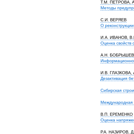
Т.М. ПЕТРОВА, 
Методы предупр
С.И. ВЕРЯЕВ
О реконструкции
И.А. ИВАНОВ, 
Оценка свойств 
А.Н. БОБРЫШЕВ,
Информационно-в
И.В. ГЛАЗКОВА,
Дезактивация б
Сибирская строи
Международная 
В.П. ЕРЕМЕНКО
Оценка напряжен
Р.А. НАЗИРОВ, 