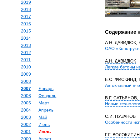
2019
2018
2017
2016
2015
Содержание 
2014
А.Н. ДАВИДЮК, 
2013
ОАО «Конструкто
2012
2011
А.Н. ДАВИДЮК
2010
Легкие бетоны н
2009
Е.С. ФИСКИНД, 
2008
Автоклавный яче
2007
Январь
2006
Февраль
В.Г. САТЬЯНОВ, 
2005
Март
Новые технологи
2004
Апрель
С.И. ПУЗАНОВ
2003
Май
Особенности исп
2002
Июнь
2001
Июль
Г.Г. ВОЛОКИТИН
2000
Август