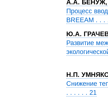
А.А. БЕНУЖ
Процесс ввод
BREEAM . . . .
Ю.А. ГРАЧЕ
Развитие ме
экологической
Н.П. УМНЯК
Снижение теп
. . . . . . 21