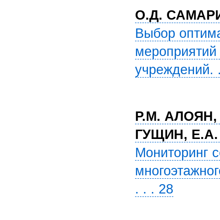
О.Д. САМАР
Выбор оптима
мероприятий 
учреждений. . 
Р.М. АЛОЯН,
ГУЩИН, Е.А
Мониторинг с
многоэтажног
. . . 28