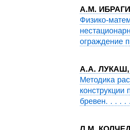
А.М. ИБРАГ
Физико-матем
нестационарн
ограждение пр
А.А. ЛУКАШ
Методика ра
конструкции 
бревен. . . . . 
Л.М. КОЛЧЕ