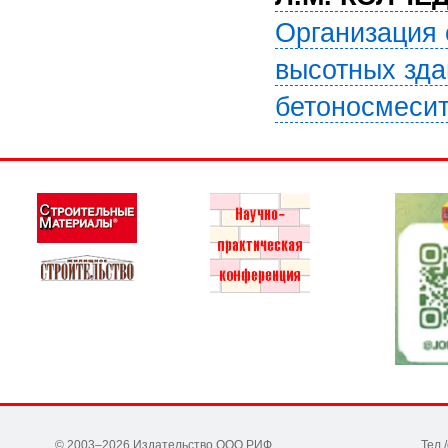
Организация 
высотных зда
бетоносмесите
© 2003–2026 Издательство ООО РИФ
Тел.