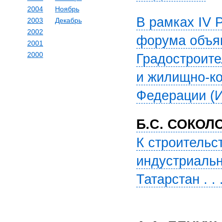
2004
Ноябрь
В рамках IV 
2003
Декабрь
2002
форума объя
2001
2000
Градостроите
и жилищно-ко
Федерации (Инф
Б.С. СОКОЛ
К строительс
индустриальн
Татарстан . . .