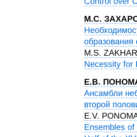
Control over 
М.С. ЗАХАР
Необходимос
образования 
M.S. ZAKHA
Necessity for 
Е.В. ПОНО
Ансамбли неб
второй полов
E.V. PONOM
Ensembles of 