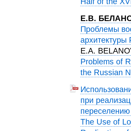
Half of the XV
Е.В. БЕЛАН
Проблемы во
архитектуры 
E.A. BELANO
Problems of R
the Russian N
Использовани
при реализац
переселению
The Use of Lo