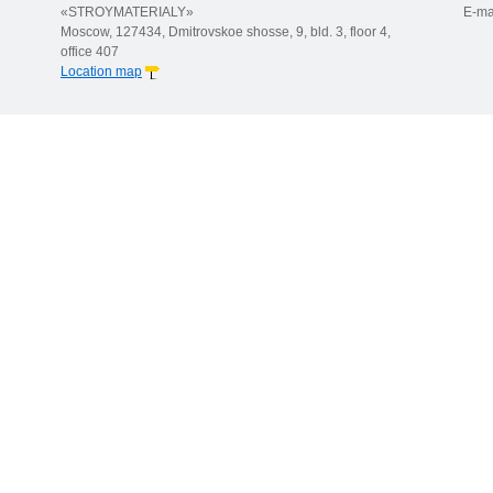
«STROYMATERIALY»
E-ma
Moscow, 127434, Dmitrovskoe shosse, 9, bld. 3, floor 4,
office 407
Location map