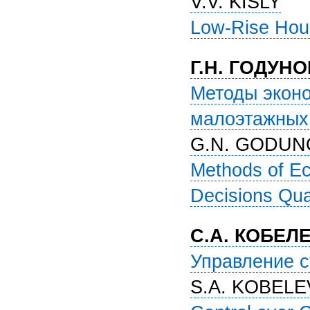
V.V. KISLY
Low-Rise Hous
Г.Н. ГОДУН
Методы эконо
малоэтажных
G.N. GODUN
Methods of Ec
Decisions Qua
С.А. КОБЕЛ
Управление с
S.A. KOBELE