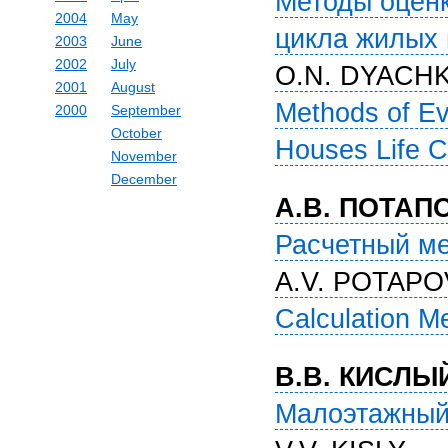
Методы оценк
2004
May
цикла жилых 
2003
June
2002
July
O.N. DYACH
2001
August
Methods of Eva
2000
September
October
Houses Life C
November
December
А.В. ПОТАП
Расчетный ме
A.V. POTAPO
Calculation M
В.В. КИСЛЫ
Малоэтажный 