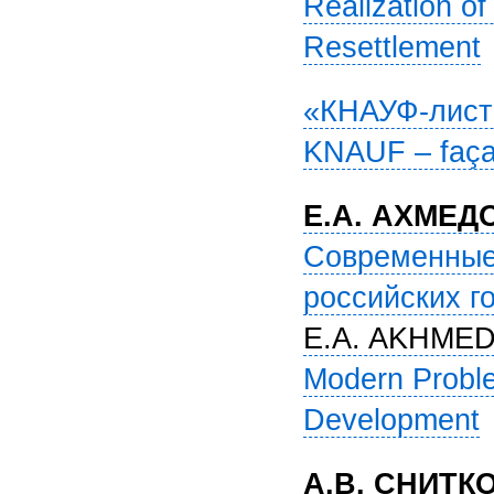
Realization of
Resettlement
«КНАУФ-лист
KNAUF – façad
Е.А. АХМЕД
Современные
российских г
E.A. AKHMED
Modern Proble
Development
А.В. СНИТК