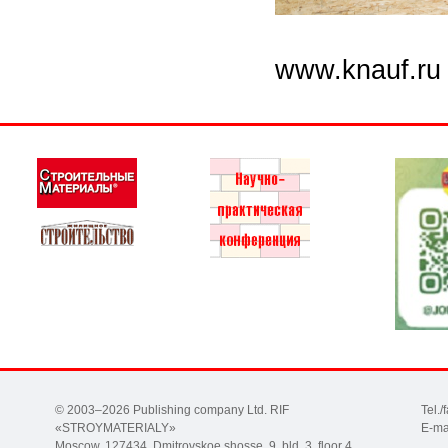
www.knauf.ru
© 2003–2026 Publishing company Ltd. RIF
Tel.
«STROYMATERIALY»
E-ma
Moscow, 127434, Dmitrovskoe shosse, 9, bld. 3, floor 4,