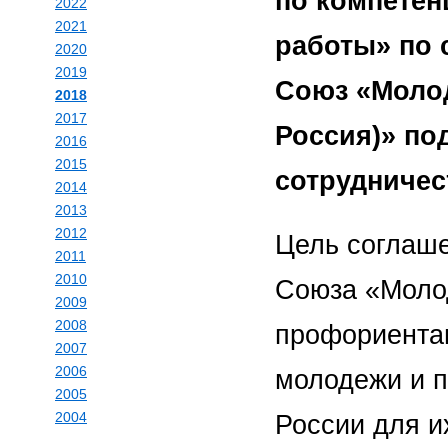
по компетен
2022
2021
работы» по 
2020
2019
Союз «Моло
2018
2017
Россия)» по
2016
2015
сотрудничест
2014
2013
2012
Цель соглаше
2011
2010
Союза «Моло
2009
2008
профориентац
2007
2006
молодежи и п
2005
2004
России для и