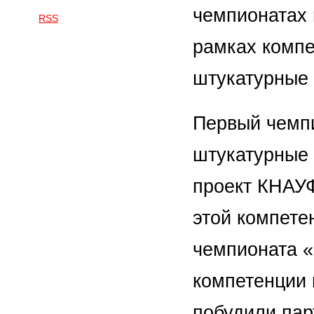
чемпионатах п
RSS
рамках компе
штукатурные 
Первый чемпи
штукатурные 
проект КНАУФ
этой компете
чемпионата «
компетенции 
побудили пар