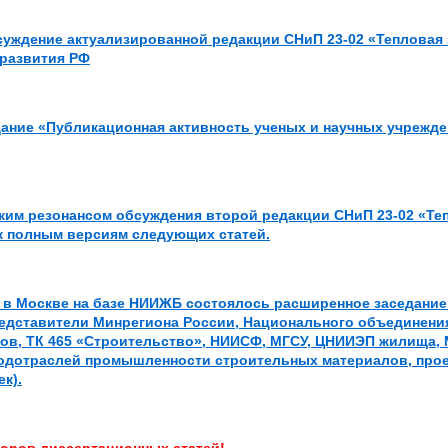
уждение актуализированной редакции СНиП 23-02 «Тепловая 
 развития РФ
ние «Публикационная активность ученых и научных учрежден
ким резонансом обсуждения второй редакции СНиП 23-02 «Те
к полным версиям следующих статей.
г. в Москве на базе НИИЖБ состоялось расширенное заседани
едставители Минрегиона России, Национального объединени
ов, ТК 465 «Строительство», НИИСФ, МГСУ, ЦНИИЭП жилища,
одотраслей промышленности строительных материалов, проек
к).