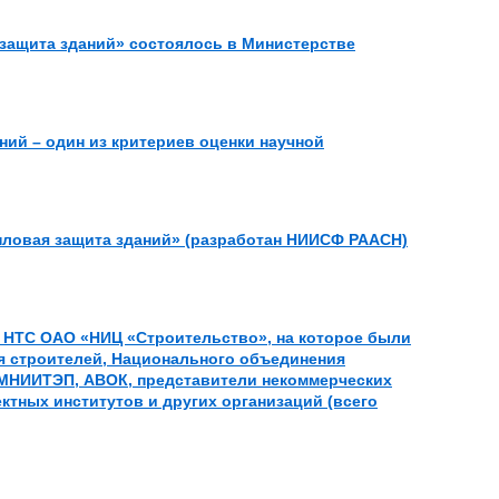
защита зданий» состоялось в Министерстве
ий – один из критериев оценки научной
пловая защита зданий» (разработан НИИСФ РААСН)
е НТС ОАО «НИЦ «Строительство», на которое были
я строителей, Национального объединения
 МНИИТЭП, АВОК, представители некоммерческих
тных институтов и других организаций (всего