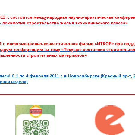
011 г. состоится международная научно-практическая конфер
 локомотив строительства жилья экономического класса»
11 г. информационно-консалтинговая фирма «ИТКОР» при под
дную конференцию на тему «Текущее состояние строительног
ышленности строительных материалов»
еги! С 1 по 4 февраля 2011 г. в Новосибирске (Красный пр-т,
рвая неделя)