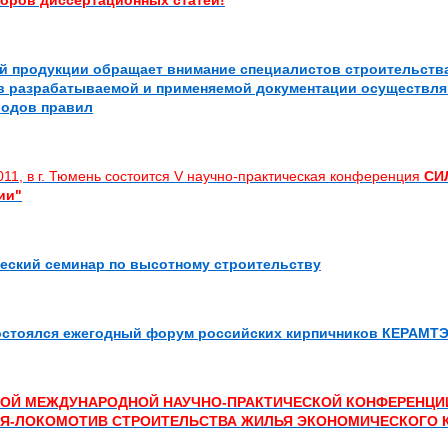
торов диссертационных статей!
й продукции обращает внимание специалистов строительства
в разрабатываемой и применяемой документации осуществля
водов правил
011, в г. Тюмень состоится V научно-практическая конференция
СИ
ии"
ческий семинар по высотному строительству
остоялся ежегодный форум российских кирпичников КЕРАМТЭ
ВОЙ МЕЖДУНАРОДНОЙ НАУЧНО-ПРАКТИЧЕСКОЙ КОНФЕРЕНЦИ
Я-ЛОКОМОТИВ СТРОИТЕЛЬСТВА ЖИЛЬЯ ЭКОНОМИЧЕСКОГО 