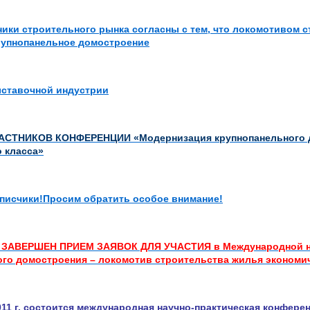
ники строительного рынка согласны с тем, что локомотивом 
рупнопанельное домостроение
ыставочной индустрии
ТНИКОВ КОНФЕРЕНЦИИ «Модернизация крупнопанельного до
 класса»
писчики!Просим обратить особое внимание!
 г. ЗАВЕРШЕН ПРИЕМ ЗАЯВОК ДЛЯ УЧАСТИЯ в Международной н
го домостроения – локомотив строительства жилья экономич
011 г. состоится международная научно-практическая конфер