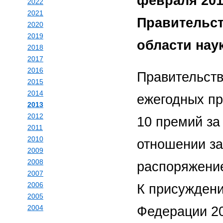
февраля 201
2022
2021
Правительст
2020
2019
области нау
2018
2017
2016
Правительст
2015
2014
ежегодных пр
2013
2012
10 премий за
2011
2010
отношении за
2009
2008
распоряжение
2007
2006
К присужден
2005
2004
Федерации 201