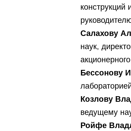
конструкций 
руководителю
Салахову А
наук, директ
акционерного
Бессонову 
лабораторией
Козлову Вл
ведущему нау
Ройфе Влад