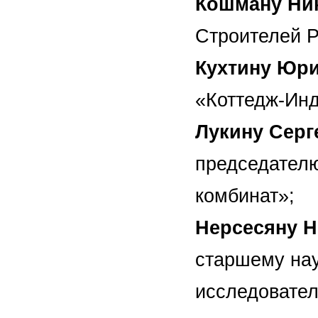
Кошману Ни
Строителей Р
Кухтину Юр
«Коттедж-Инд
Лукину Серг
председател
комбинат»;
Нерсесяну Н
старшему нау
исследовател