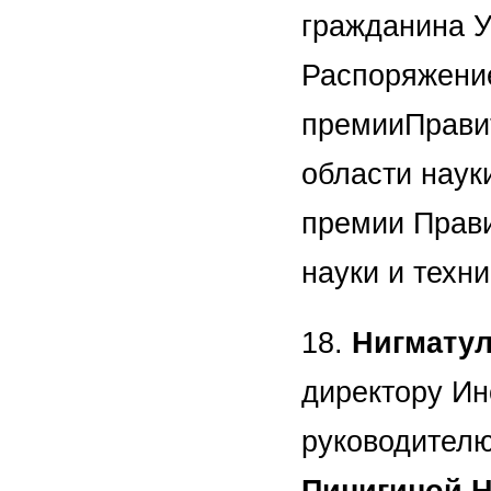
гражданина У
Распоряжение
премииПравит
области наук
премии Прави
науки и техн
18.
Нигматул
директору Ин
руководителю
Пинигиной 