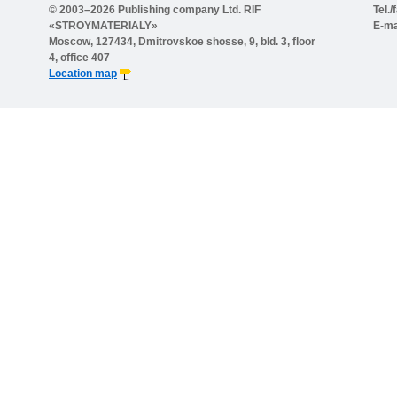
© 2003–2026 Publishing company Ltd. RIF
Tel.
«STROYMATERIALY»
E-ma
Moscow, 127434, Dmitrovskoe shosse, 9, bld. 3, floor
4, office 407
Location map