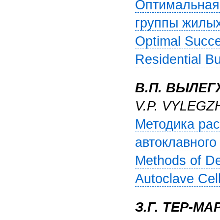
Оптимальная
группы жилых 
Optimal Succe
Residential Bu
В.П. ВЫЛЕГ
V.P. VYLEGZ
Методика рас
автоклавного 
Methods of De
Autoclave Cel
З.Г. ТЕР-М