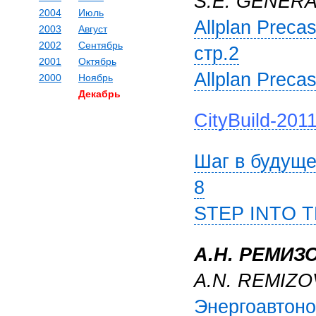
S.E. GENER
2004
Июль
Allplan Prec
2003
Август
2002
Сентябрь
стр.2
2001
Октябрь
Allplan Precas
2000
Ноябрь
Декабрь
СityBuild-201
Шаг в будуще
8
STEP INTO 
А.Н. РЕМИЗ
A.N. REMIZO
Энергоавтоно