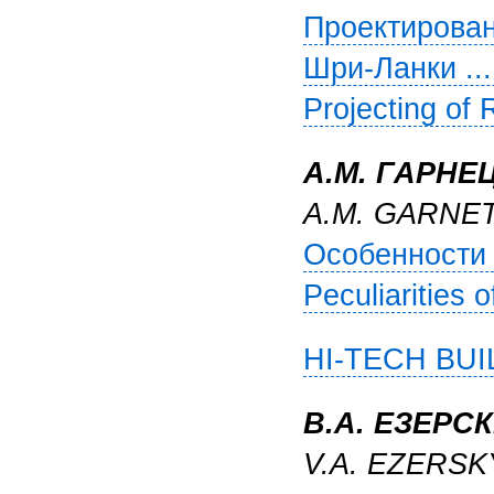
Проектирован
Шри-Ланки ...
Projecting of 
А.М. ГАРНЕ
A.M. GARNE
Особенности 
Peculiarities 
HI-TECH BUIL
В.А. ЕЗЕРС
V.A. EZERSK