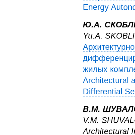
Energy Autono
Ю.А. СКОБ
Yu.A. SKOBL
Архитектурно
дифференцир
жилых комплек
Architectural 
Differential S
В.М. ШУВАЛ
V.M. SHUVALO
Architectural