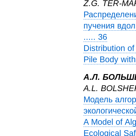
Z.G. TER-M
Распределени
пучения вдол
..... 36
Distribution o
Pile Body with
А.Л. БОЛЬ
A.L. BOLSH
Модель алго
экологической
A Model of Al
Ecological Saf