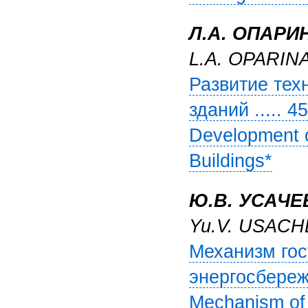
Л.А. ОПАРИ
L.A. OPARIN
Развитие тех
зданий ..... 45
Development of
Buildings*
Ю.В. УСАЧЕ
Yu.V. USACH
Механизм гос
энергосбереже
Mechanism of 