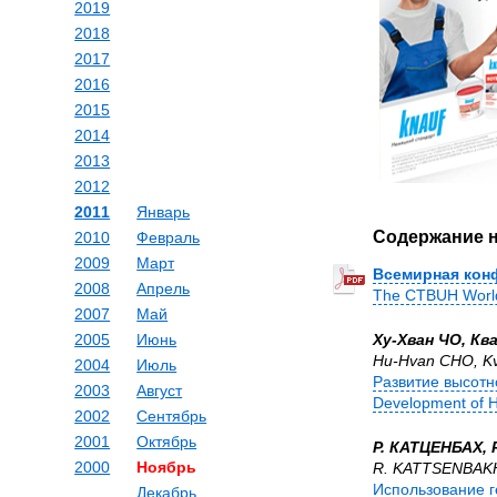
2019
2018
2017
2016
2015
2014
2013
2012
2011
Январь
Содержание 
2010
Февраль
2009
Март
Всемирная кон
2008
Апрель
The CTBUH World 
2007
Май
2005
Июнь
Ху-Хван ЧО, Кв
Hu-Hvan CHO, K
2004
Июль
Развитие высотн
2003
Август
Development of H
2002
Сентябрь
2001
Октябрь
Р. КАТЦЕНБАХ, 
2000
Ноябрь
R. KATTSENBAKH
Использование г
Декабрь