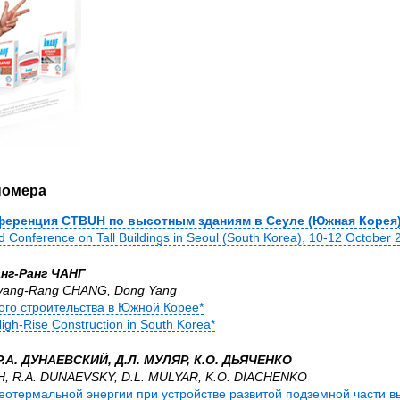
номера
ференция CTBUH по высотным зданиям в Сеуле (Южная Корея
Conference on Tall Buildings in Seoul (South Korea), 10-12 October 
анг-Ранг ЧАНГ
vang-Rang CHANG, Dong Yang
ого строительства в Южной Корее*
igh-Rise Construction in South Korea*
Р.А. ДУНАЕВСКИЙ, Д.Л. МУЛЯР, К.О. ДЬЯЧЕНКО
, R.A. DUNAEVSKY, D.L. MULYAR, K.O. DIACHENKO
еотермальной энергии при устройстве развитой подземной части в