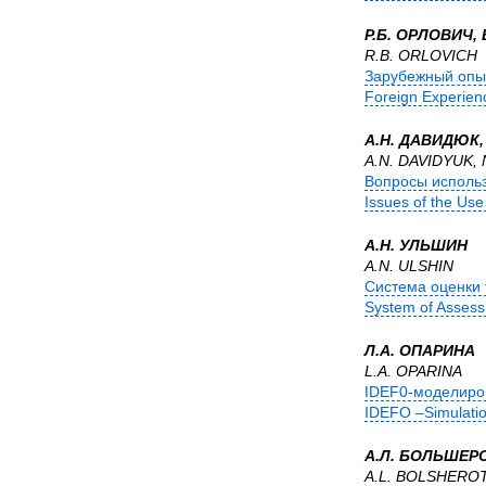
Р.Б. ОРЛОВИЧ, 
R.B. ORLOVICH
Зарубежный опы
Foreign Experienc
А.Н. ДАВИДЮК, 
A.N. DAVIDYUK, 
Вопросы использ
Issues of the Use
А.Н. УЛЬШИН
A.N. ULSHIN
Система оценки 
System of Assessm
Л.А. ОПАРИНА
L.A. OPARINA
IDEF0-моделиро
IDEFO –Simulation
А.Л. БОЛЬШЕР
A.L. BOLSHERO