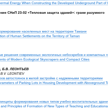
ermal Energy When Constructing the Developed Underground Part of H
ние СНиП 23-02 «Тепловая защита зданий»: грани разумного
ормирование населенных мест на территории Тамани
tion of Human Settlements on the Territory of Taman
е решения современных экологичных небоскребов и компактных г
ents of Modern Ecological Skyscrapers and Compact Cities
, Б.В. ЛЕОНТЬЕВ
 B.V. LEONTIEV
ов автостоянок в жилой застройке с надземными территориями
rameters of Parking Lots in Housing Development with Aboveground Ter
ринципы формирования новых типов учебно-воспитательных здани
and Principles of Formation of New Types of Teaching and Educational