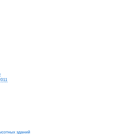
)
2011
ысотных зданий