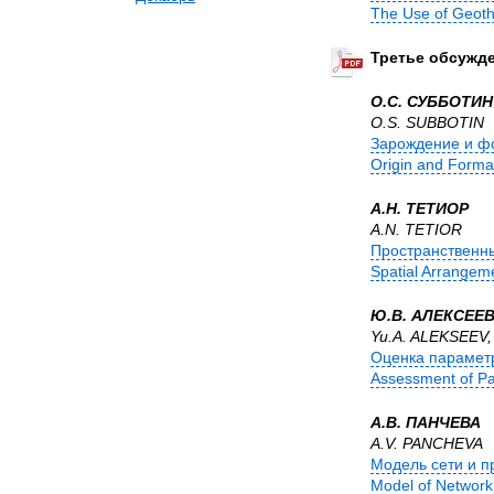
The Use of Geoth
Третье обсужде
О.С. СУББОТИН
O.S. SUBBOTIN
Зарождение и ф
Origin and Forma
А.Н. ТЕТИОР
A.N. TETIOR
Пространственны
Spatial Arrangem
Ю.В. АЛЕКСЕЕВ
Yu.A. ALEKSEEV,
Оценка параметр
Assessment of Pa
А.В. ПАНЧЕВА
A.V. PANCHEVA
Модель сети и п
Model of Network 