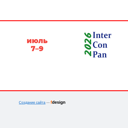
f
design
Создание сайта
—