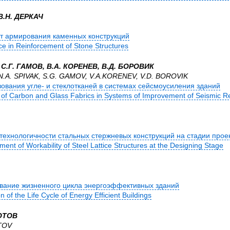
В.Н. ДЕРКАЧ
т армирования каменных конструкций
e in Reinforcement of Stone Structures
С.Г. ГАМОВ, В.А. КОРЕНЕВ, В.Д. БОРОВИК
N.A. SPIVAK, S.G. GAMOV, V.A.KORENEV, V.D. BOROVIK
ования угле- и стеклотканей в системах сейсмоусиления зданий
 of Carbon and Glass Fabrics in Systems of Improvement of Seismic Re
технологичности стальных стержневых конструкций на стадии прое
ent of Workability of Steel Lattice Structures at the Designing Stage
вание жизненного цикла энергоэффективных зданий
 of the Life Cycle of Energy Efficient Buildings
ОТОВ
TOV