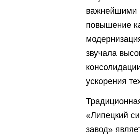
важнейшими и
повышение ка
модернизация
звучала высо
консолидации
ускорения те
Традиционна
«Липецкий си
завод» являе