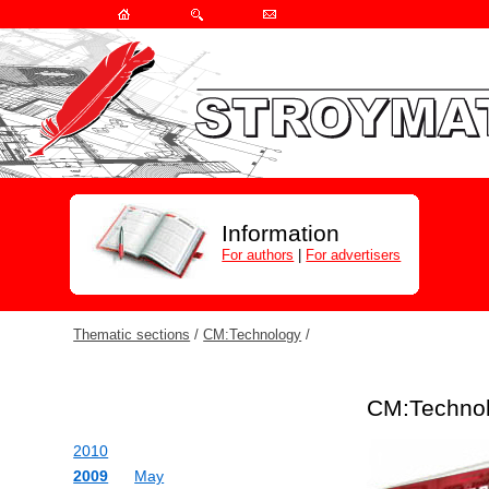
Information
For authors
|
For advertisers
Thematic sections
/
СМ:Technology
/
СМ:Techno
2010
2009
May