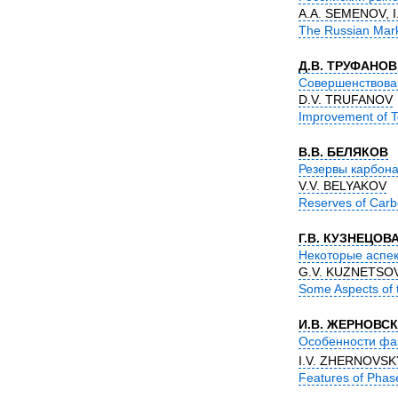
A.A. SEMENOV, 
The Russian Marke
Д.В. ТРУФАНОВ
Совершенствован
D.V. TRUFANOV
Improvement of T
В.В. БЕЛЯКОВ
Резервы карбон
V.V. BELYAKOV
Reserves of Carbo
Г.В. КУЗНЕЦОВ
Некоторые аспек
G.V. KUZNETSOV
Some Aspects of t
И.В. ЖЕРНОВСК
Особенности фа
I.V. ZHERNOVSK
Features of Phas