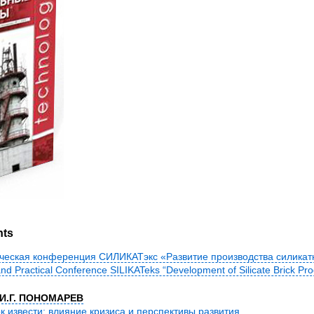
nts
тическая конференция СИЛИКАТэкс «Развитие производства силикат
c and Practical Conference SILIKATeks “Development of Silicate Brick Pro
 И.Г. ПОНОМАРЕВ
к извести: влияние кризиса и перспективы развития