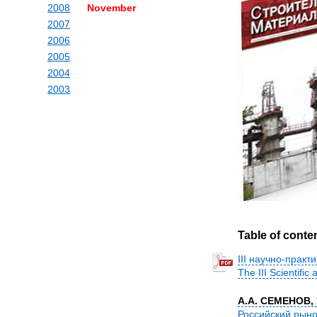
2008
November
2007
2006
2005
2004
2003
Table of conte
III научно-прак
The III Scientifi
А.А. СЕМЕНОВ,
Российский рыно