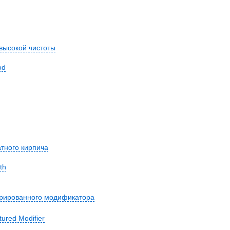
высокой чистоты
od
тного кирпича
th
турированного модификатора
ured Modifier