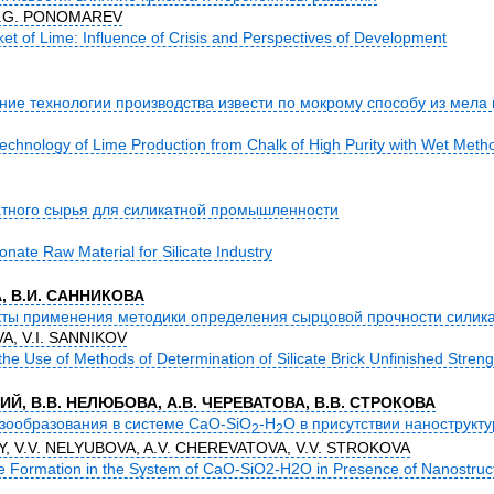
I.G. PONOMAREV
t of Lime: Influence of Crisis and Perspectives of Development
ие технологии производства извести по мокрому способу из мела 
echnology of Lime Production from Chalk of High Purity with Wet Meth
атного сырья для силикатной промышленности
nate Raw Material for Silicate Industry
А, В.И. САННИКОВА
ты применения методики определения сырцовой прочности силика
A, V.I. SANNIKOV
he Use of Methods of Determination of Silicate Brick Unfinished Streng
ИЙ, В.В. НЕЛЮБОВА, А.В. ЧЕРЕВАТОВА, В.В. СТРОКОВА
зообразования в системе CaO-SiO
-H
O в присутствии нанострук
2
2
Y, V.V. NELYUBOVA, A.V. CHEREVATOVA, V.V. STROKOVA
e Formation in the System of CaO-SiO2-H2O in Presence of Nanostruct