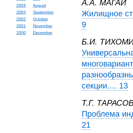
А.А. МАГАЙ
2004
August
Жилищное стр
2003
September
2002
October
9
2001
November
2000
December
Б.И. ТИХОМИ
Универсальна
многовариант
разнообразны
секции.... 13
Т.Г. ТАРАСО
Проблема инд
21