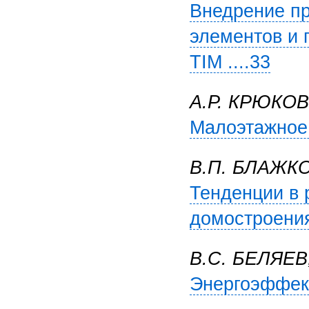
Внедрение п
элементов и п
TIM ....33
А.Р. КРЮКО
Малоэтажное 
В.П. БЛАЖК
Тенденции в 
домостроения 
В.С. БЕЛЯЕВ
Энергоэффект