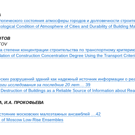
A
логического состояния атмосферы городов и долговечности строител
cological Condition of Atmosphere of Cities and Durability of Building M
ОТОВ
TOV
а степени концентрации строительства по транспортному критерию .
ation of Construction Concentration Degree Using the Transport Criter
ских разрушений зданий как надежный источник информации о ре
ги исследования за последние 20 лет
.... 39
Destruction of Buildings as a Reliable Source of Information about Rea
А, И.А. ПРОКОФЬЕВА
тояние московских малоэтажных ансамблей ....42
n of Moscow Low-Rise Ensembles