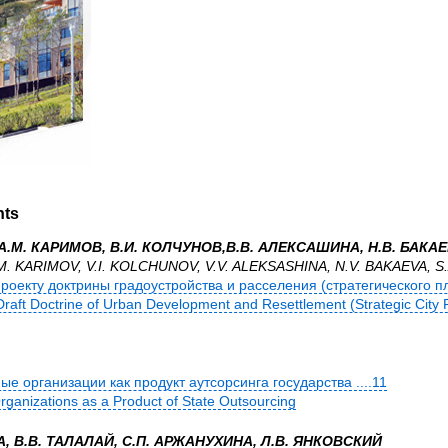
nts
 А.М. КАРИМОВ, В.И. КОЛЧУНОВ,В.В. АЛЕКСАШИНА, Н.В. БАКАЕ
.M. KARIMOV, V.I. KOLCHUNOV, V.V. ALEKSASHINA, N.V. BAKAEVA, 
оекту доктрины градоустройства и расселения (стратегического план
Draft Doctrine of Urban Development and Resettlement (Strategic City 
е организации как продукт аутсорсинга государства ....11
rganizations as a Product of State Outsourcing
А, В.В. ТАЛАЛАЙ, С.П. АРЖАНУХИНА, Л.В. ЯНКОВСКИЙ