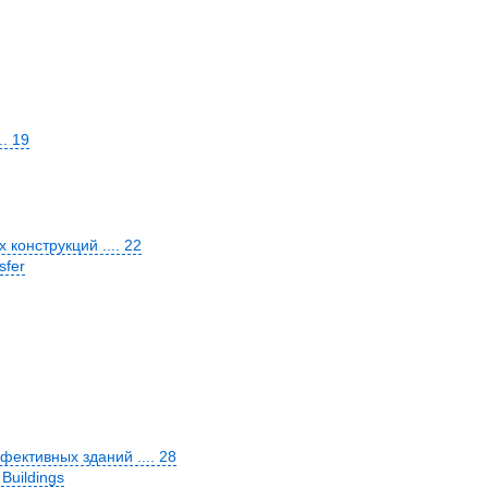
. 19
онструкций .... 22
sfer
ективных зданий .... 28
 Buildings