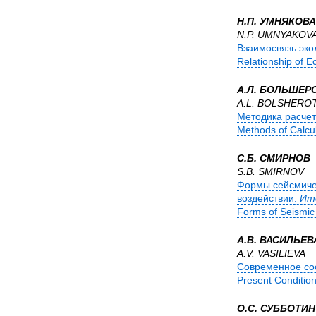
Н.П. УМНЯКОВА
N.P. UMNYAKOV
Взаимосвязь эко
Relationship of E
А.Л. БОЛЬШЕР
A.L. BOLSHERO
Методика расчет
Methods of Calcul
С.Б. СМИРНОВ
S.B. SMIRNOV
Формы сейсмиче
воздействии.
Ито
Forms of Seismic 
А.В. ВАСИЛЬЕВ
A.V. VASILIEVA
Современное сос
Present Conditio
О.С. СУББОТИН