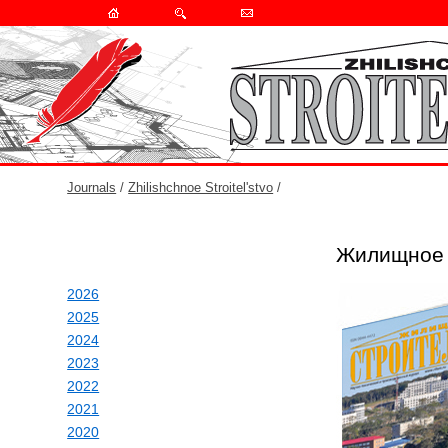
Journals
/
Zhilishchnoe Stroitel'stvo
/
Жилищное 
2026
2025
2024
2023
2022
2021
2020