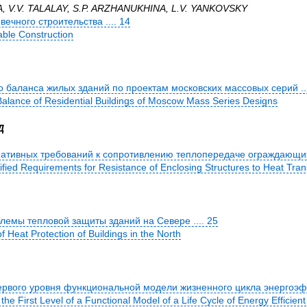
, V.V. TALALAY, S.P. ARZHANUKHINA, L.V. YANKOVSKY
ечного строительства .... 14
able Construction
о баланса жилых зданий по проектам московских массовых серий ...
Balance of Residential Buildings of Moscow Mass Series Designs
Д
ативных требований к сопротивлению теплопередаче ограждающих к
cified Requirements for Resistance of Enclosing Structures to Heat Tran
лемы тепловой защиты зданий на Севере .... 25
f Heat Protection of Buildings in the North
рвого уровня функциональной модели жизненного цикла энергоэфф
he First Level of a Functional Model of a Life Cycle of Energy Efficient