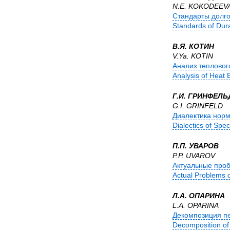
N.E. KOKODEEVA
Стандарты долгов
Standards of Dur
В.Я. КОТИН
V.Ya. KOTIN
Анализ тепловог
Analysis of Heat 
Г.И. ГРИНФЕЛЬ
G.I. GRINFELD
Диалектика норм
Dialectics of Spe
П.П. УВАРОВ
P.P. UVAROV
Актуальные проб
Actual Problems o
Л.А. ОПАРИНА
L.A. OPARINA
Декомпозиция пе
Decomposition of t