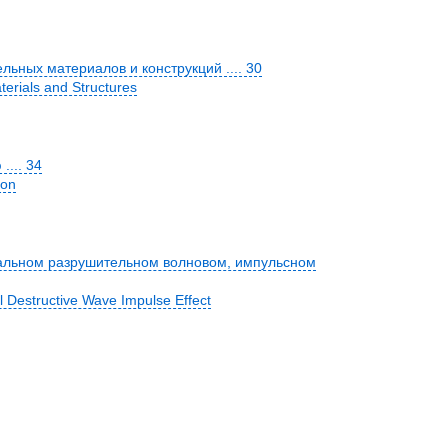
ьных материалов и конструкций .... 30
aterials and Structures
... 34
ion
альном разрушительном волновом, импульсном
l Destructive Wave Impulse Effect