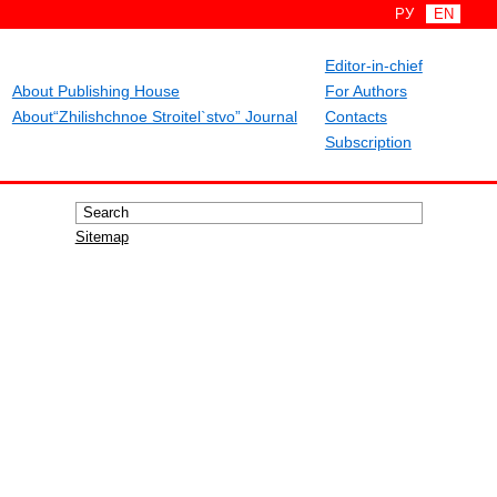
РУ
EN
Editor-in-chief
About Publishing House
For Authors
About“Zhilishchnoe Stroitel`stvo” Journal
Contacts
Subscription
Sitemap