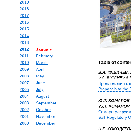
2019
2018
2017
2016
2015
2014
2013
2012
January
2011
February
Table of conte
2010
March
2009
April
В.А. ИЛЬИЧЕВ,
2008
May
V.A. ILYICHEV,A
2007
June
Предложения к пр
Proposals to the 
2005
July
2004
August
Ю.Т. КОМАРОВ
2003
September
Yu.T. KOMAROV
2002
October
Саморегулируемы
2001
November
Self-Regulatory O
2000
December
Н.Е. КОКОДЕЕВ