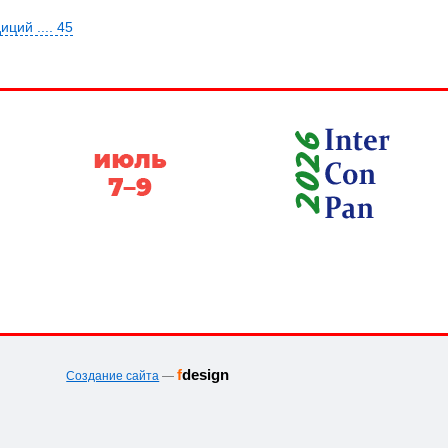
ций .... 45
f
design
Создание сайта
—