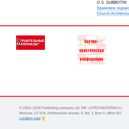
O.S. SUBBOTIN
Храмовое зодчес
Church Architectu
© 2003–2026 Publishing company Ltd. RIF «STROYMATERIALY»
Moscow, 127434, Dmitrovskoe shosse, 9, bld. 3, floor 4, office 407
Location map