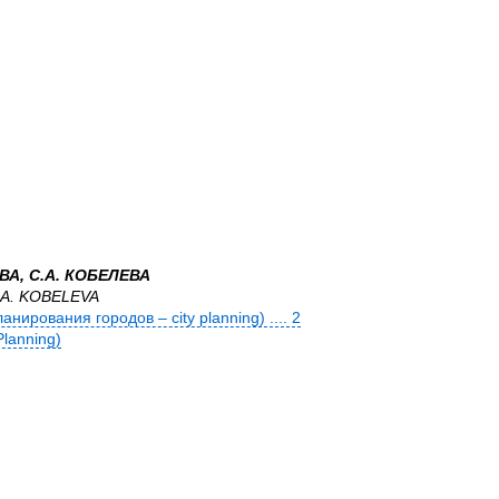
ВА, С.А. КОБЕЛЕВА
S.A. KOBELEVA
ирования городов – city planning) .... 2
Planning)