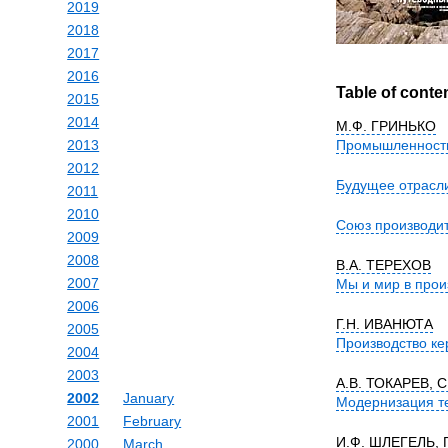
2019
2018
2017
2016
Table of conte
2015
2014
М.Ф. ГРИНЬКО
2013
Промышленность
2012
Будущее отрасл
2011
2010
Союз производит
2009
2008
В.А. ТЕРЕХОВ
2007
Мы и мир в прои
2006
Г.Н. ИВАНЮТА
2005
Производство ке
2004
2003
А.В. ТОКАРЕВ, 
2002
January
Модернизация те
2001
February
И.Ф. ШЛЕГЕЛЬ, 
2000
March