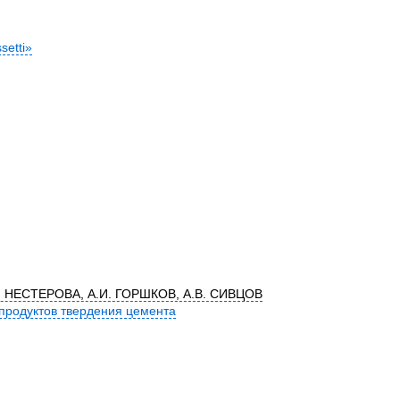
setti»
Л. НЕСТЕРОВА, А.И. ГОРШКОВ, А.В. СИВЦОВ
продуктов твердения цемента