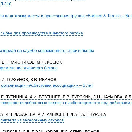
ШЛ-316
 подготовки массы и прессования группы «Barbieri & Tarozzi – Nas
сырье для производства ячеистого бетона
териал на службе современного строительства
, В.Н. МЯСНИКОВ, М.Ф. КОЗЮК
применение ячеистого бетона
.И. ГЛАЗУНОВ, В.В. ИВАНОВ
организации «Асбестовая ассоциация» – 5 лет
.Г. ЛУГИНИНА, А.И. ВЕЗЕНЦЕВ, В.В. ТУРСКИЙ, Л.Н. НАУМОВА, Л.
оверхности асбестовых волокон в асбестоцементе под действием 
А, И.В. ЛАЗАРЕВА, А.И. АЛЕКСЕЕВ, Л.А. ГАЛТНУРОВА
лнители из техногенных отходов
С. ГАРКАВИ, С.В. ПОДИФОРОВ, Е.С. СПИРИДОНОВ