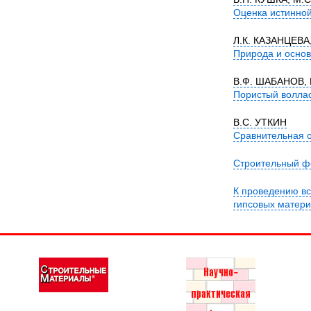
Оценка истинно
Л.К. КАЗАНЦЕВА
Природа и основ
В.Ф. ШАБАНОВ, 
Пористый воллас
В.С. УТКИН
Сравнительная о
Строительный ф
К проведению вс
гипсовых матери