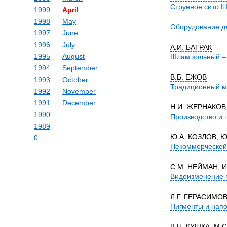
Струнное сито 
1999
April
1998
May
Оборудование для
1997
June
1996
July
А.И. БАТРАК
1995
August
Шлам зольный – 
1994
September
В.Б. ЕЖОВ
1993
October
Традиционный ма
1992
November
1991
December
Н.И. ЖЕРНАКОВ
1990
Производство и 
1989
Ю.А. КОЗЛОВ, Ю
0
Некоммерческой 
С.М. НЕЙМАН, И
Видоизменение п
Л.Г. ГЕРАСИМОВ
Пигменты и напо
В.Н. КУШКА, М.