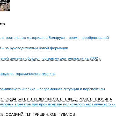
nts
 строительных материалов Беларуси – время преобразований
и – за руководителями новой формации
елей цемента обсудил программу деятельности на 2002 г.
зводстве керамического кирпича
рамического кирпича – современная ситуация и перспективы
С.С. ОРДАНЬЯН, Г.В. ВЕДЕРНИКОВ, В.Н. ФЕДОРКОВ, В.Н. ЮСИНА
пловых агрегатов при производстве полнотелого керамического к
Г.Б. ОСАДЧИЙ, П.Г. ГРИШИН, О.В. ГУДАЛОВ