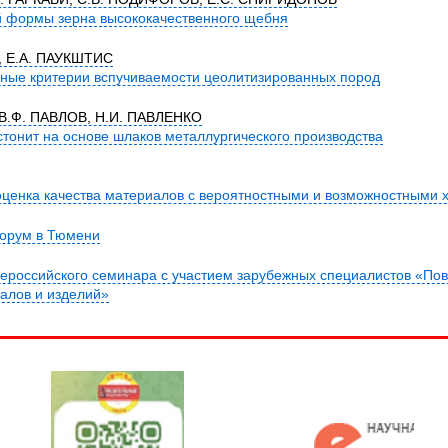
й формы зерна высококачественного щебня
, Е.А. ПАУКШТИС
ные критерии вспучиваемости цеолитизированных пород
В.Ф. ПАВЛОВ, Н.И. ПАВЛЕНКО
тонит на основе шлаков металлургического производства
ценка качества материалов с вероятностными и возможностными 
орум в Тюмени
ероссийского семинара с участием зарубежных специалистов «П
алов и изделий»