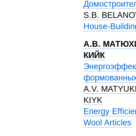
Домостроител
S.B. BELANO
House-Buildin
А.В. МАТЮХИ
КИЙК
Энергоэффект
формованных
A.V. MATYUKH
KIYK
Energy Effici
Wool Articles