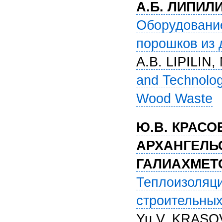
А.Б. ЛИПИЛ
Оборудование
порошков из 
A.B. LIPILIN
and Technolog
Wood Waste
Ю.В. КРАСОВ
АРХАНГЕЛЬС
ГАЛИАХМЕТ
Теплоизоляци
строительны
Yu.V. KRASO