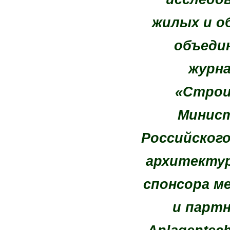
жилых и о
объеди
журн
«Строи
Минист
Российског
архитектур
спонсора м
и партн