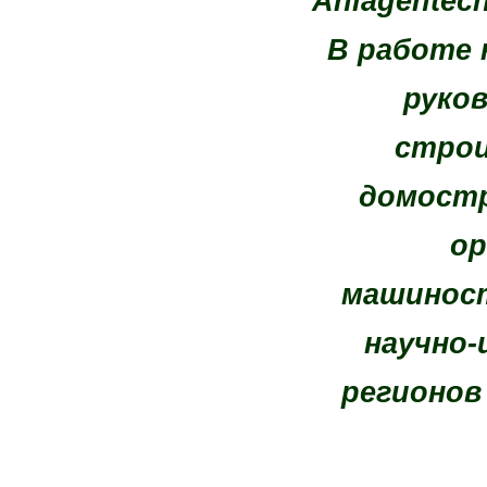
Anlagentech
В работе 
руко
строи
домост
ор
машиност
научно-
регионов