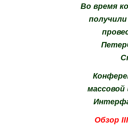
Во время к
получили
прове
Петерб
С
Конфере
массовой
Интерфа
Обзор I