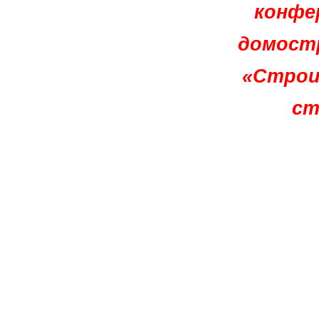
конфе
домостр
«Строи
ст