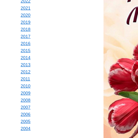
2022
2021
2020
2019
2018
2017
2016
2015
2014
2013
2012
2011
2010
2009
2008
2007
2006
2005
2004