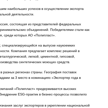
шим наибольших успехов в осуществлении экспорта
уальной деятельности.
иссия, состоящая из представителей федеральных
дпринимательских объединений. Победителями стали как
я, среди которых АО «Полипласт».
г, специализирующийся на выпуске наукоемких
ности. Компания предлагает комплекс решений в
таллургической, легкой, цементной, гипсовой,
оизводства синтетических моющих средств.
 в разных регионах страны. География поставок
адами за 3 место в номинациях «Экспортер года в
компаний «Полипласт» придерживается высоких
. Внедрение ESG-практик в бизнес-процессы позволило
изнания заслуг экспортеров в укреплении национальной