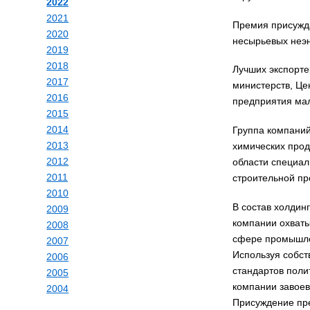
2022
2021
Премия присужд
2020
несырьевых неэне
2019
2018
Лучших экспорте
2017
министерств, Це
2016
предприятия мал
2015
2014
Группа компаний
2013
химических прод
2012
области специал
2011
строительной пр
2010
В состав холдин
2009
компании охваты
2008
сфере промышле
2007
Используя собст
2006
стандартов поли
2005
компании завоев
2004
Присуждение пре