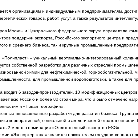
ается организациям и индивидуальным предпринимателям, достиг
ргетических товаров, работ, услуг, а также результатов интеллект
ров Москвы и Центрального федерального округа определяла ком
нтров поддержки экспорта, Российского экспортного центра и пре
ого и среднего бизнеса, так и крупные промышленные предприяти
 «Полипласт» – уникальный вертикально-интегрированный холдин
уктов собственной разработки для различных отраслей промышлен
изированной химии для нефтехимической, горнообогатительной, ме
омышленности, для промышленной водоподготовки, а также для пр
га входит 6 заводов-производителей, 10 модификационных центров
вает всю Россию и более 80 стран мира, что и было отмечено нагр
нности» и «Новая география».
венные инновационные разработки для развития бизнеса, Группа 
тики корпоративной, социальной и экологической ответственности
ать 2 место в номинации «Ответственный экспортер ESG».
мии «Экспортер года» является показателем государственного пр