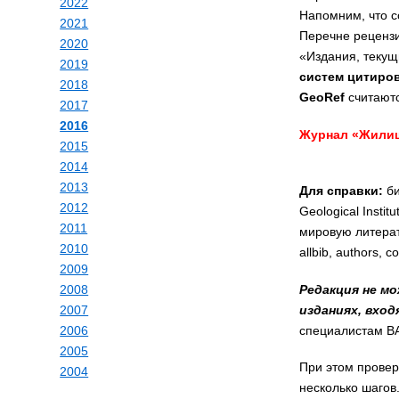
2022
Напомним, что с
2021
Перечне реценз
2020
«Издания, текущ
2019
систем цитиро
2018
GeoRef
считают
2017
2016
Журнал «Жилищ
2015
2014
2013
Для справки:
би
2012
Geological Insti
2011
мировую литерат
2010
allbib, authors, 
2009
Редакция не м
2008
изданиях, вхо
2007
специалистам ВА
2006
2005
При этом провер
2004
несколько шагов