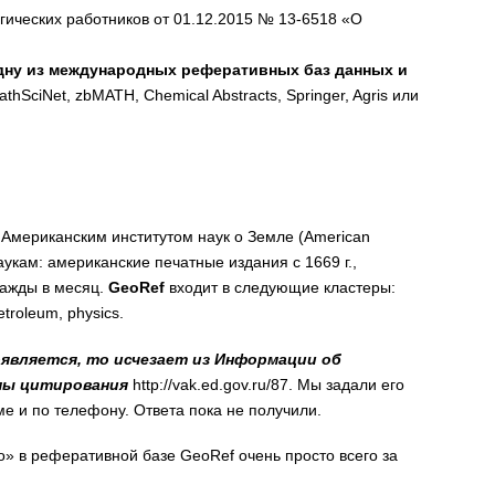
гических работников от 01.12.2015 № 13-6518 «О
одну из международных реферативных баз данных и
thSciNet, zbMATH, Chemical Abstracts, Springer, Agris или
 Американским институтом наук о Земле (American
наукам: американские печатные издания с 1669 г.,
важды в месяц.
GeoRef
входит в следующие кластеры:
etroleum, physics.
оявляется, то исчезает из Информации об
мы цитирования
http://vak.ed.gov.ru/87. Мы задали его
 и по телефону. Ответа пока не получили.
 в реферативной базе GeoRef очень просто всего за