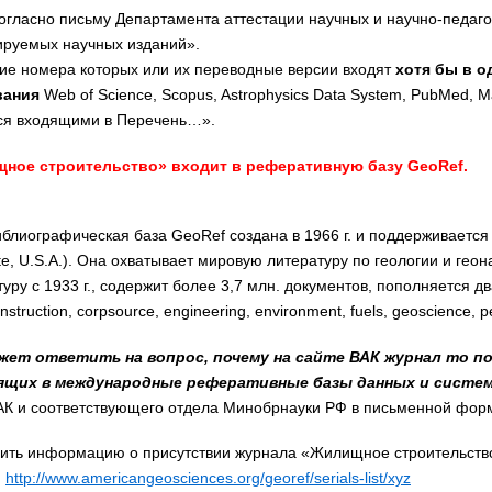
огласно письму Департамента аттестации научных и научно-педаго
ируемых научных изданий».
ие номера которых или их переводные версии входят
хотя бы в 
вания
Web of Science, Scopus, Astrophysics Data System, PubMed, Ma
ся входящими в Перечень…».
ное строительство» входит в реферативную базу GeoRef.
блиографическая база GeoRef создана в 1966 г. и поддерживается
tute, U.S.A.). Она охватывает мировую литературу по геологии и гео
уру с 1933 г., содержит более 3,7 млн. документов, пополняется д
construction, corpsource, engineering, environment, fuels, geoscience, p
ожет ответить на вопрос, почему на сайте ВАК журнал то п
дящих в международные реферативные базы данных и систе
К и соответствующего отдела Минобрнауки РФ в письменной форме
ить информацию о присутствии журнала «Жилищное строительство»
.
http://www.americangeosciences.org/georef/serials-list/xyz