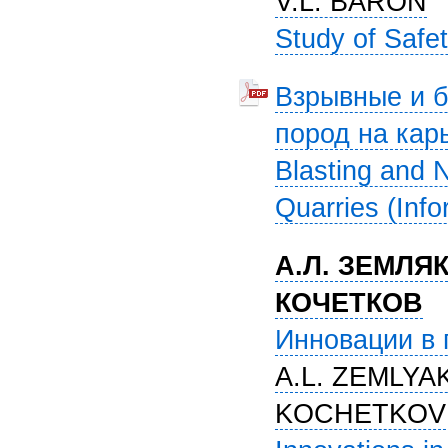
V.L. BARON
Study of Safet
Взрывные и 
пород на кар
Blasting and 
Quarries (Info
А.Л. ЗЕМЛЯК
КОЧЕТКОВ
Инновации в 
A.L. ZEMLYA
KOCHETKOV