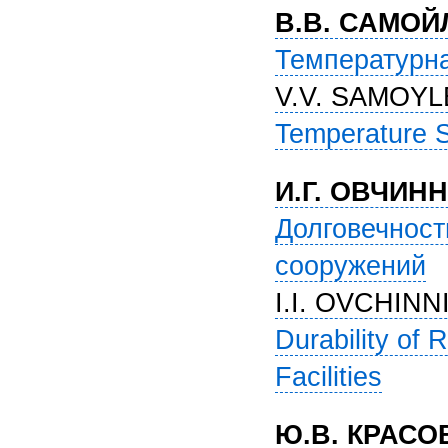
В.В. САМОЙ
Температурна
V.V. SAMOYL
Temperature St
И.Г. ОВЧИН
Долговечност
сооружений
I.I. OVCHIN
Durability of 
Facilities
Ю.В. КРАСО