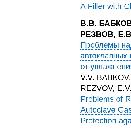
A Filler with 
В.В. БАБКОВ
РЕЗВОВ, Е.
Проблемы над
автоклавных 
от увлажнени
V.V. BABKOV,
REZVOV, E.V
Problems of Re
Autoclave Gas 
Protection aga