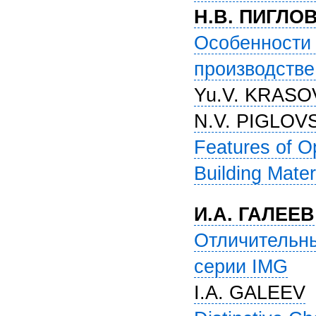
Н.В. ПИГЛО
Особенности 
производстве
Yu.V. KRASO
N.V. PIGLOV
Features of O
Building Mater
И.А. ГАЛЕЕВ
Отличительн
серии IMG
I.A. GALEEV