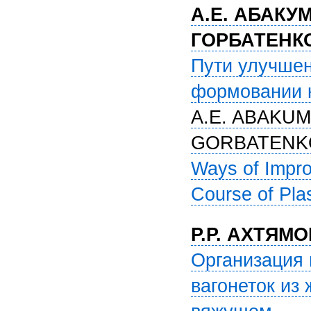
А.Е. АБАКУМ
ГОРБАТЕНК
Пути улучшен
формовании 
A.E. ABAKUM
GORBATENK
Ways of Impro
Course of Pla
Р.Р. АХТЯМ
Организация 
вагонеток из