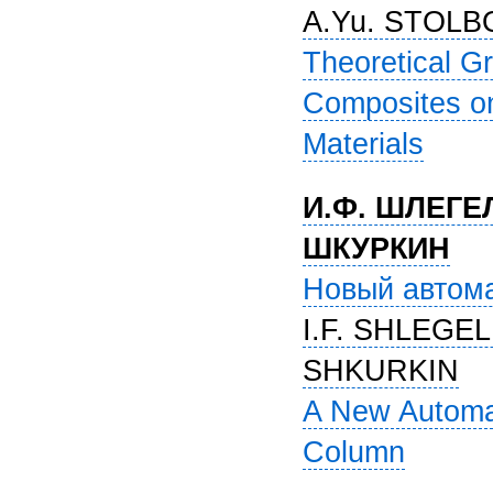
A.Yu. STOL
Theoretical G
Composites on
Materials
И.Ф. ШЛЕГЕЛ
ШКУРКИН
Новый автома
I.F. SHLEGEL
SHKURKIN
A New Automat
Column