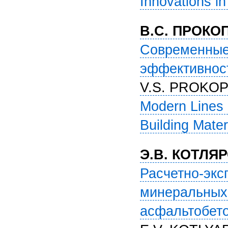
Innovations i
В.С. ПРОКО
Современные
эффективнос
V.S. PROKOP
Modern Lines 
Building Mater
Э.В. КОТЛЯР
Расчетно-экс
минеральных
асфальтобет