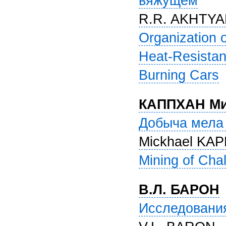
вяжущем
R.R. AKHTYA
Organization 
Heat-Resistant
Burning Cars
КАППХАН Ми
Добыча мела 
Mickhael KA
Mining of Chal
В.Л. БАРОН
Исследования