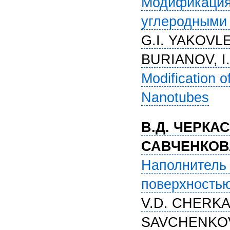
Модификация
углеродными
G.I. YAKOVL
BURIANOV, I
Modification 
Nanotubes
В.Д. ЧЕРКАС
САВЧЕНКОВА
Наполнитель
поверхностью
V.D. CHERKA
SAVCHENKOV