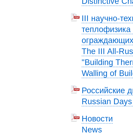
Distinctive Ch
III научно-т
теплофизика 
ограждающих
The III All-Ru
"Building The
Walling of Bui
Российские д
Russian Days o
Новости
News