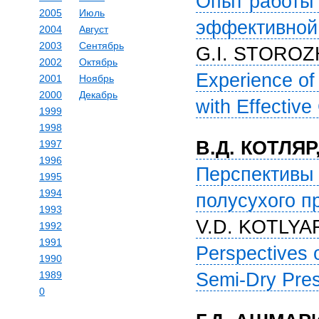
Опыт работы 
2005
Июль
эффективной 
2004
Август
2003
Сентябрь
G.I. STORO
2002
Октябрь
Experience of
2001
Ноябрь
2000
Декабрь
with Effective
1999
1998
В.Д. КОТЛЯР
1997
1996
Перспективы 
1995
1994
полусухого п
1993
V.D. KOTLYA
1992
1991
Perspectives 
1990
1989
Semi-Dry Pre
0