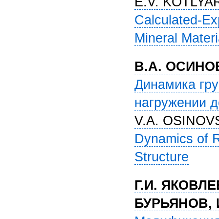
E.V. KOTLYA
Calculated-Ex
Mineral Materi
В.А. ОСИНО
Динамика гру
нагружении д
V.A. OSINOV
Dynamics of R
Structure
Г.И. ЯКОВЛЕ
БУРЬЯНОВ, 