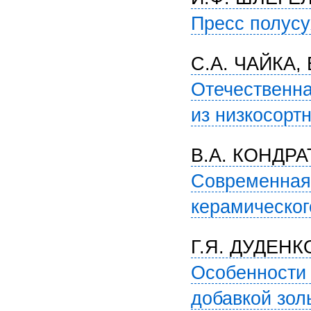
Пресс полусу
С.А. ЧАЙКА,
Отечественна
из низкосорт
В.А. КОНДРА
Современная 
керамическог
Г.Я. ДУДЕНК
Особенности 
добавкой зол