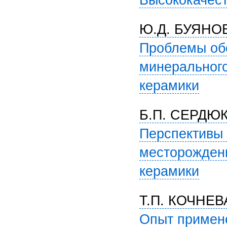
Высококачес
Ю.Д. БУЯНОВ
Проблемы обо
минерального
керамики
Б.П. СЕРДЮ
Перспективы 
месторождени
керамики
Т.П. КОЧНЕВ
Опыт примен