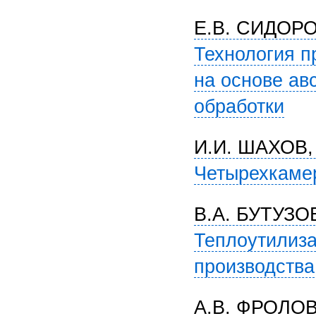
Е.В. СИДОР
Технология п
на основе ав
обработки
И.И. ШАХОВ,
Четырехкамер
В.А. БУТУЗО
Теплоутилиза
производства
А.В. ФРОЛО