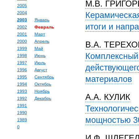
М.В. ГРИГО
2005
2004
Керамическая
2003
Январь
итоги и напр
2002
Февраль
2001
Март
2000
Апрель
В.А. ТЕРЕХО
1999
Май
Комплексный 
1998
Июнь
1997
Июль
действующего
1996
Август
1995
Сентябрь
материалов
1994
Октябрь
1993
Ноябрь
А.А. КУЛИК
1992
Декабрь
1991
Технологичес
1990
мощностью 30
1989
0
И.Ф. ШЛЕГЕЛ