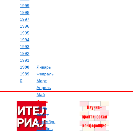
1999
1998
1997
1996
1995
1994
1993
1992
1991
1990
Январь
1989
Февраль
0
Март
Апрель
Май
Июнь
Июль
Август
Сентябрь
Октябрь